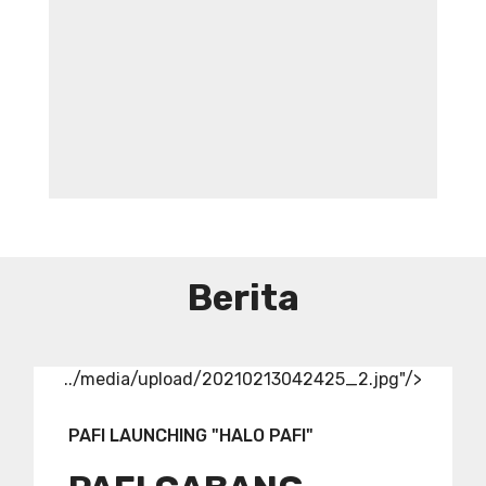
DIBUTUHKAN SEGERA TENAGA TEKNIS
KEFARMASIAN DI RUMAH SAKIT IBU
DAN ANAK ADINA WONOSOBO
SYARAT DAN KETENTUAN LIHAT
BROSUR
Berita
../media/upload/20210213042425_2.jpg"/>
PAFI LAUNCHING "HALO PAFI"