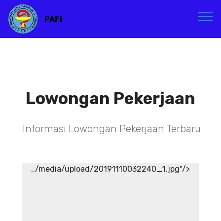
PAFI
Lowongan Pekerjaan
Informasi Lowongan Pekerjaan Terbaru
../media/upload/20191110032240_1.jpg"/>
TENAGA TEKNIS
KEFARMASIAN DI RSIA ADINA
WONOSOBO