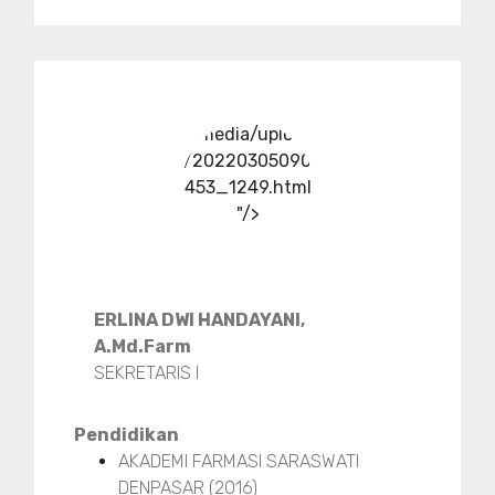
../media/upload
/20220305090
453_1249.html
"/>
ERLINA DWI HANDAYANI,
A.Md.Farm
SEKRETARIS I
Pendidikan
AKADEMI FARMASI SARASWATI
DENPASAR (2016)